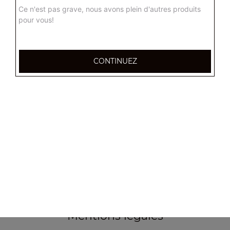
Ce n'est pas grave, nous avons plein d'autres produits
pour vous!
CONTINUEZ
355, Boulevard de la democratie
83000 TOULON
Mentions légales