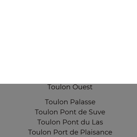
Toulon Collet de Gipon
Toulon Corniche du Faron
Toulon Darboussedes
Toulon La Loubière
Toulon La Rode
Toulon Les Lices
Toulon Les Routes
Toulon Mourillon
Toulon Ouest
Toulon Palasse
Toulon Pont de Suve
Toulon Pont du Las
Toulon Port de Plaisance