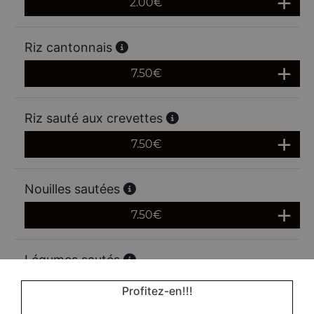
2.00
€
Riz cantonnais
7.50
€
Riz sauté aux crevettes
7.50
€
Nouilles sautées
7.50
€
Légumes sautés
Actuellement non disponible
Profitez-en!!!