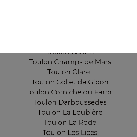
Toulon Aguillon
Toulon Ameniers
Toulon Besagne
Toulon Bon Rencontre
Toulon Cap Brun
Toulon Centre
Toulon Champs de Mars
Toulon Claret
Toulon Collet de Gipon
Toulon Corniche du Faron
Toulon Darboussedes
Toulon La Loubière
Toulon La Rode
Toulon Les Lices