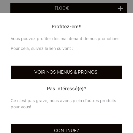
11.00
€
Profitez-en!!!
Ha cao maison 5 pcs
Ravioli vapeur fait maison, unique à Toulon
Vous pouvez profiter dès maintenant de nos promotions!
7.50
€
Pour cela, suivez le lien suivant :
Panaché de vapeur 6 pcs
VOIR NOS MENUS & PROMOS!
9.00
€
Pas intéressé(e)?
1 paquet de chips aux crevettes
Ce n'est pas grave, nous avons plein d'autres produits
3.00
€
pour vous!
Plateau varié pour 4 personnes
CONTINUEZ
(4 nems maisons,4 nems tao, 4 beignets de crevettes, 4