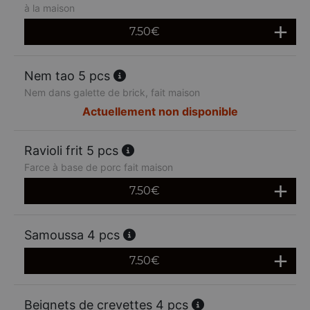
à la maison
7.50
€
Nem tao 5 pcs
Nem dans galette de brick, fait maison
Actuellement non disponible
Ravioli frit 5 pcs
Farce à base de porc fait maison
7.50
€
Samoussa 4 pcs
7.50
€
Beignets de crevettes 4 pcs