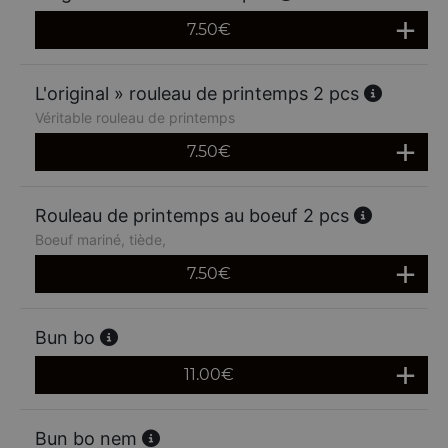
7.50
€
L'original » rouleau de printemps 2 pcs
Véritable rouleau de printemps
7.50
€
Rouleau de printemps au boeuf 2 pcs
Boeuf mariné, tiède,
7.50
€
Bun bo
11.00
€
Bun bo nem