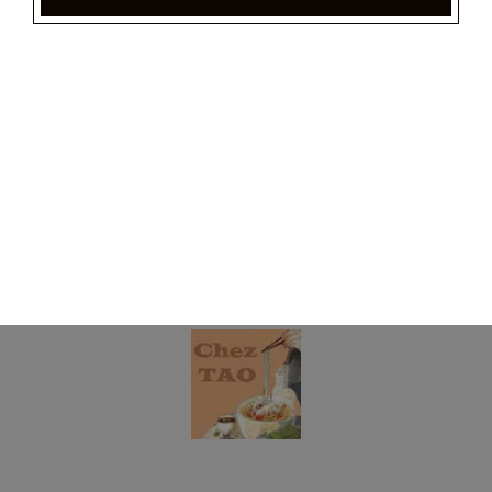
samoussas)
20.00
€
Plateau varié pour 8 personnes
(8 nems maisons, 8 nems tao, 8 beignets de crevettes, 4
samoussas)
39.00
€