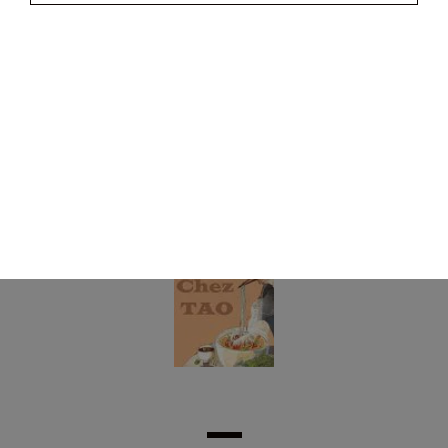
20.00
€
Plateau varié pour 8 personnes
(8 nems maisons, 8 nems tao, 8 beignets de crevettes, 4
samoussas)
39.00
€