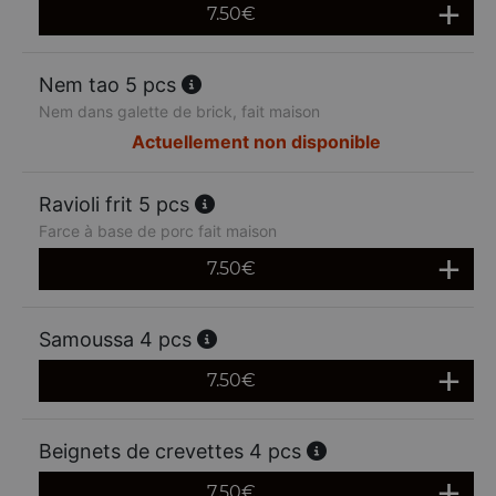
7.50
€
Nem tao 5 pcs
Nem dans galette de brick, fait maison
Actuellement non disponible
Ravioli frit 5 pcs
Farce à base de porc fait maison
7.50
€
Samoussa 4 pcs
7.50
€
Beignets de crevettes 4 pcs
7.50
€