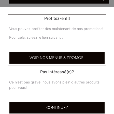
Ha cao maison 5 pcs
Profitez-en!!!
Ravioli vapeur fait maison, unique à Toulon
Vous pouvez profiter dès maintenant de nos promotions!
7.50
€
Pour cela, suivez le lien suivant :
Panaché de vapeur 6 pcs
9.00
€
VOIR NOS MENUS & PROMOS!
1 paquet de chips aux crevettes
Pas intéressé(e)?
3.00
€
Ce n'est pas grave, nous avons plein d'autres produits
pour vous!
Plateau varié pour 4 personnes
(4 nems maisons,4 nems tao, 4 beignets de crevettes, 4
CONTINUEZ
samoussas)