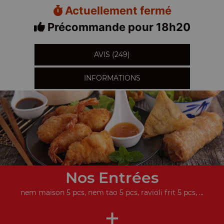
Actuellement fermé
Précommande pour 18h20
AVIS (249)
INFORMATIONS
Nos Entrées
nem maison 5 pcs, nem tao 5 pcs, ravioli frit 5 pcs, ...
+