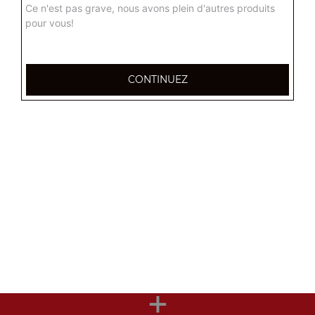
Ce n'est pas grave, nous avons plein d'autres produits
pour vous!
Nos Desserts
nougat mou, nougat dur, gâteaux fait maison, ...
CONTINUEZ
+
Nos Boissons
coca cola 33 cl, coca zéro 33 cl, fanta orange 33 cl, ...
+