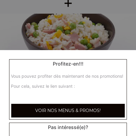
+
Profitez-en!!!
Nos Accompagnements
riz nature, riz cantonnais, riz sauté aux crevettes, ...
Vous pouvez profiter dès maintenant de nos promotions!
+
Pour cela, suivez le lien suivant :
VOIR NOS MENUS & PROMOS!
Pas intéressé(e)?