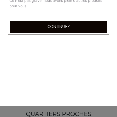
Ce n'est pas grave, nous avons plein d'autres produits
pour vous!
CONTINUEZ
355, Boulevard de la democratie
83000 TOULON
Mentions légales
QUARTIERS PROCHES