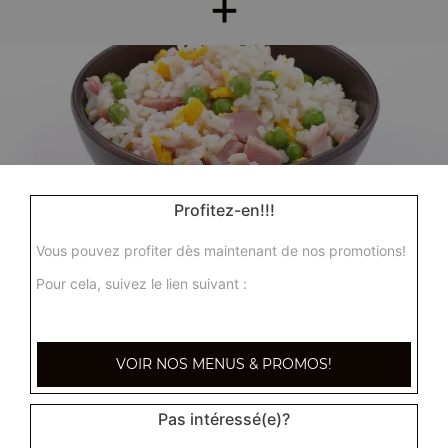
+
Profitez-en!!!
Nos Accompagnements
riz nature, riz cantonnais, riz sauté aux crevettes, ...
Vous pouvez profiter dès maintenant de nos promotions!
+
Pour cela, suivez le lien suivant :
VOIR NOS MENUS & PROMOS!
Pas intéressé(e)?