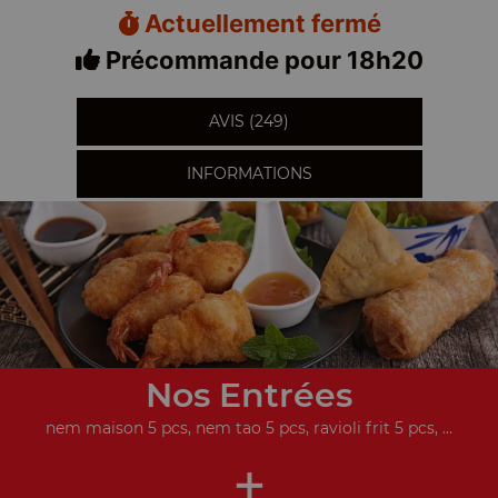
Actuellement fermé
Précommande pour 18h20
AVIS (249)
INFORMATIONS
Nos Entrées
nem maison 5 pcs, nem tao 5 pcs, ravioli frit 5 pcs, ...
+