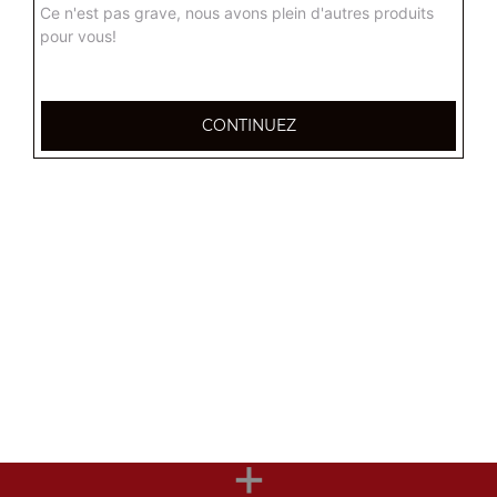
Ce n'est pas grave, nous avons plein d'autres produits
pour vous!
Nos Desserts
nougat mou, nougat dur, gâteaux fait maison, ...
CONTINUEZ
+
Nos Boissons
coca cola 33 cl, coca zéro 33 cl, fanta orange 33 cl, ...
+