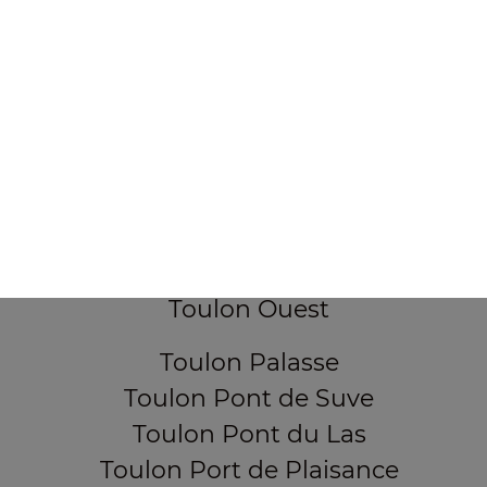
Toulon Collet de Gipon
Toulon Corniche du Faron
Toulon Darboussedes
Toulon La Loubière
Toulon La Rode
Toulon Les Lices
Toulon Les Routes
Toulon Mourillon
Toulon Ouest
Toulon Palasse
Toulon Pont de Suve
Toulon Pont du Las
Toulon Port de Plaisance