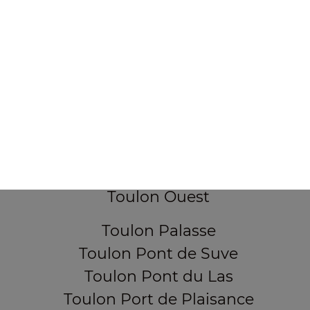
Toulon Collet de Gipon
Toulon Corniche du Faron
Toulon Darboussedes
Toulon La Loubière
Toulon La Rode
Toulon Les Lices
Toulon Les Routes
Toulon Mourillon
Toulon Ouest
Toulon Palasse
Toulon Pont de Suve
Toulon Pont du Las
Toulon Port de Plaisance