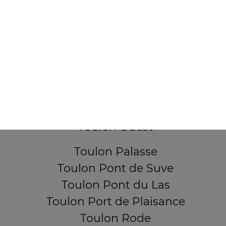
Toulon Corniche du Faron
Toulon Darboussedes
Toulon La Loubière
Toulon La Rode
Toulon Les Lices
Toulon Les Routes
Toulon Mourillon
Toulon Ouest
Toulon Palasse
Toulon Pont de Suve
Toulon Pont du Las
Toulon Port de Plaisance
Toulon Rode